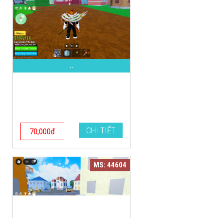
..
CHI TIẾT
70,000đ
MS: 44604