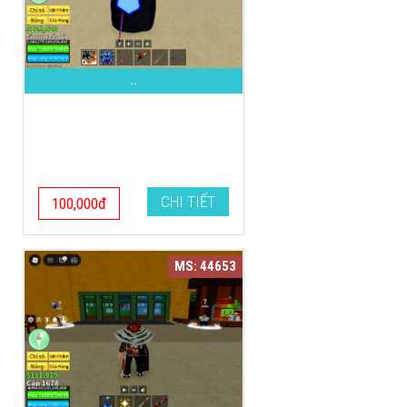
..
CHI TIẾT
100,000đ
MS: 44653