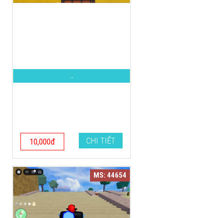
..
CHI TIẾT
10,000đ
MS: 44654