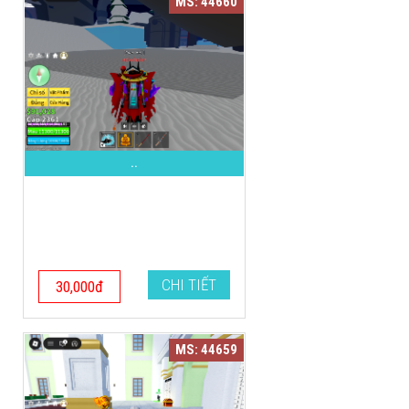
MS: 44660
..
CHI TIẾT
30,000đ
MS: 44659