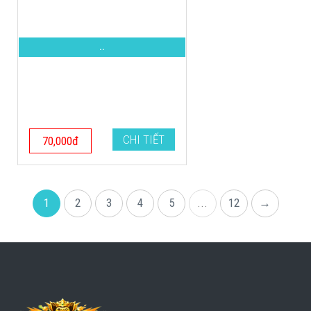
..
CHI TIẾT
70,000đ
1
2
3
4
5
...
12
→