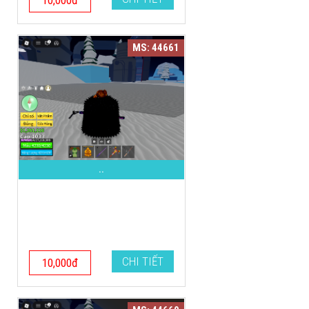
10,000đ
MS: 44661
..
CHI TIẾT
10,000đ