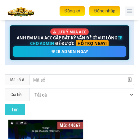
Đăng ký
Đăng nhập
⚠️ LƯU Ý MUA ACC
ANH EM MUA ACC GẶP BẤT KỲ VẤN ĐỀ GÌ VUI LÒNG
IB
CHO ADMIN
ĐỂ ĐƯỢC
HỖ TRỢ NGAY!
💬 IB ADMIN NGAY
Mã số #
Giá tiền
MS: 44667