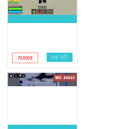
..
CHI TIẾT
70,000đ
MS: 44665
..