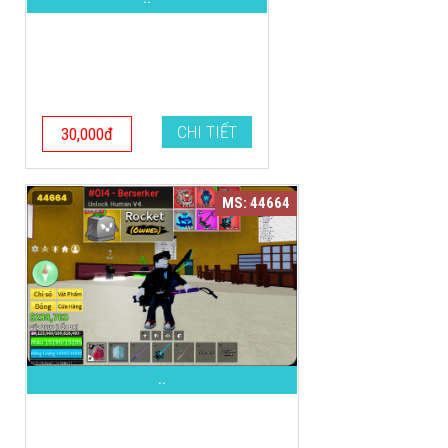
CHI TIẾT
30,000đ
MS: 44664
..