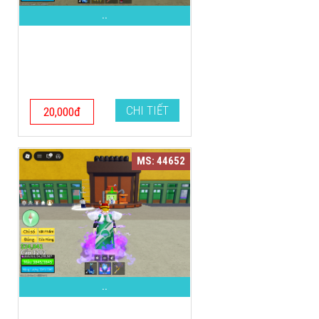
..
CHI TIẾT
20,000đ
MS: 44652
..