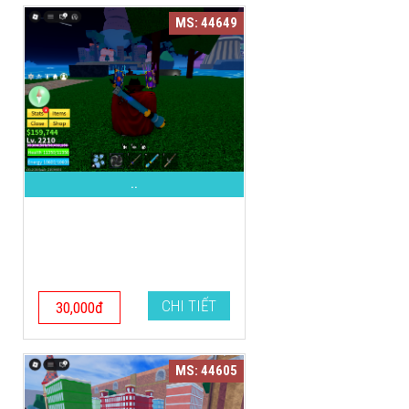
MS: 44649
..
CHI TIẾT
30,000đ
MS: 44605