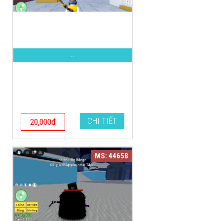
..
CHI TIẾT
20,000đ
MS: 44658