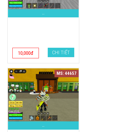
..
CHI TIẾT
10,000đ
MS: 44657
..