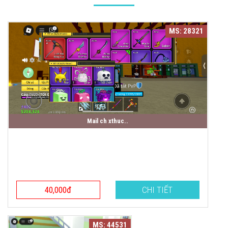
MS: 28321
mail ch xthuc..
40,000đ
CHI TIẾT
MS: 44531