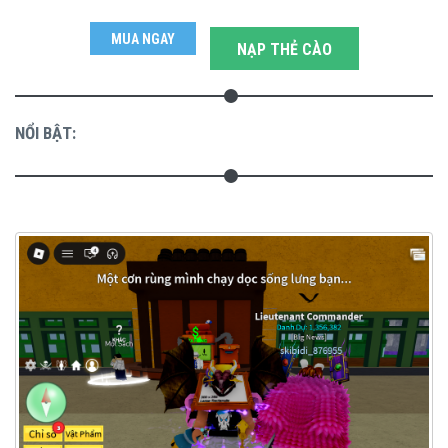
MUA NGAY
NẠP THẺ CÀO
NỔI BẬT: