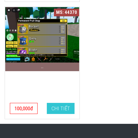
MS: 44370
..
100,000đ
CHI TIẾT