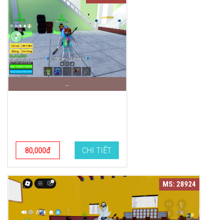
..
80,000đ
CHI TIẾT
MS: 28924