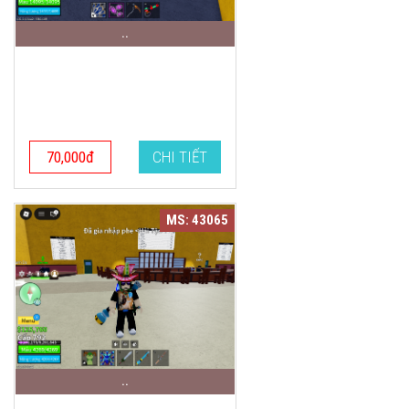
..
70,000đ
CHI TIẾT
MS: 43065
..