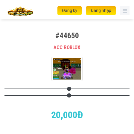
Đăng ký
Đăng nhập
#44650
ACC ROBLOX
20,000Đ