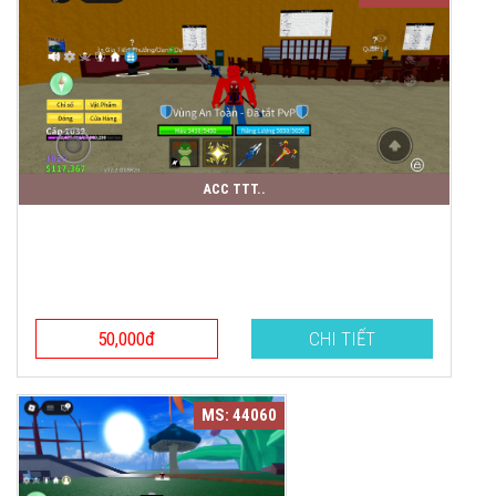
ACC TTT..
50,000đ
CHI TIẾT
MS: 44060