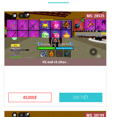
MS: 28525
V3| mail ch xthuc..
40,000đ
CHI TIẾT
MS: 30199