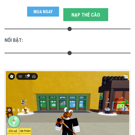
MUA NGAY
NẠP THẺ CÀO
NỔI BẬT: