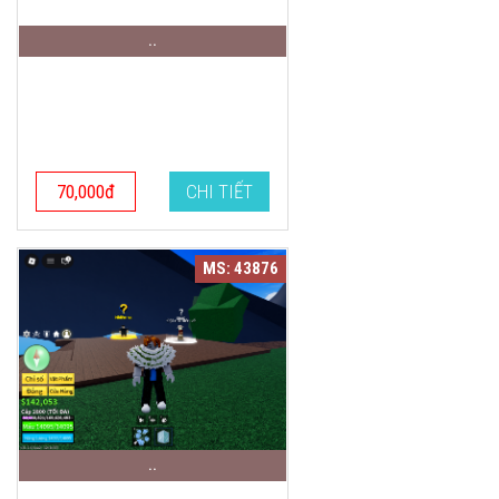
..
70,000đ
CHI TIẾT
MS: 43876
..