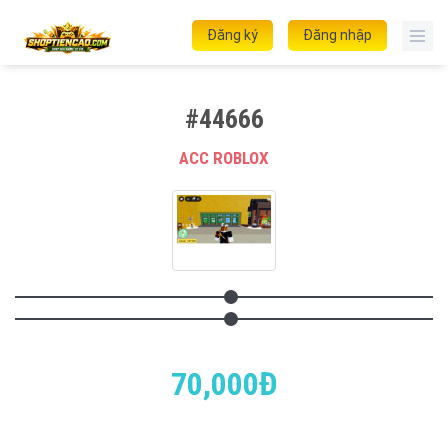
Đăng ký
Đăng nhập
#44666
ACC ROBLOX
70,000Đ