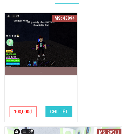
MS: 43094
..
100,000đ
CHI TIẾT
MS: 29513