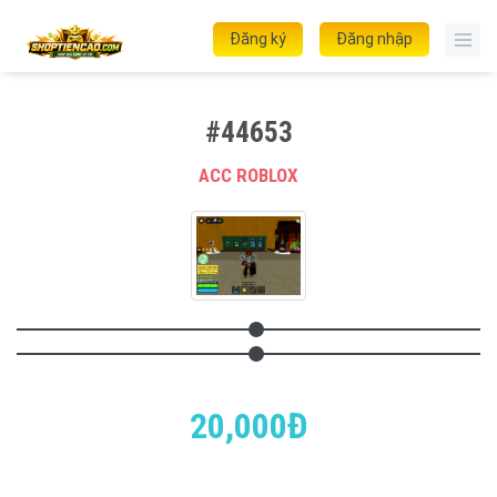
Đăng ký
Đăng nhập
#44653
ACC ROBLOX
20,000Đ