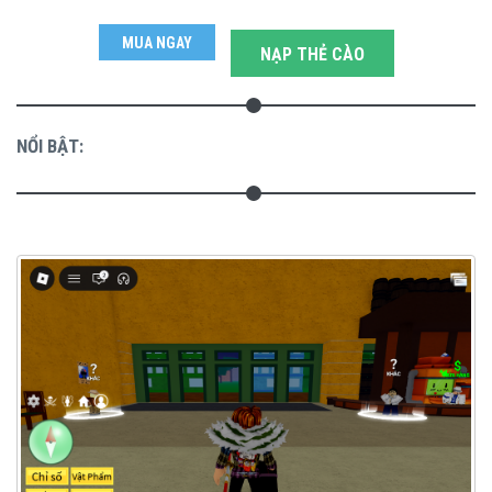
MUA NGAY
NẠP THẺ CÀO
NỔI BẬT: