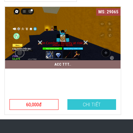
MS: 29065
ACC TTT..
60,000đ
CHI TIẾT