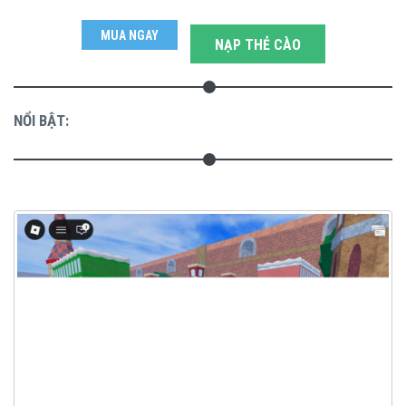
MUA NGAY
NẠP THẺ CÀO
NỔI BẬT: