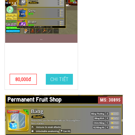
..
80,000đ
CHI TIẾT
MS: 30895