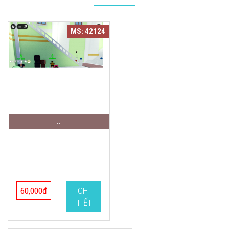
MS: 42124
..
60,000đ
CHI
TIẾT