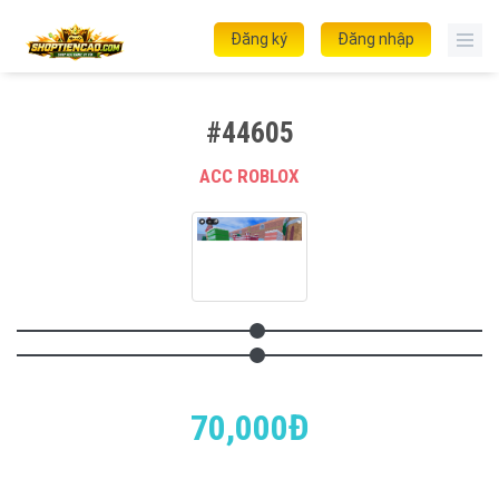
Đăng ký
Đăng nhập
#44605
ACC ROBLOX
70,000Đ