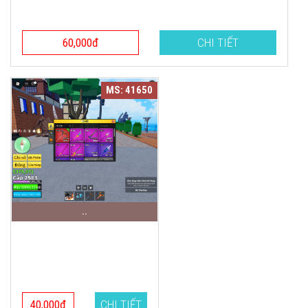
60,000đ
CHI TIẾT
MS: 41650
..
40,000đ
CHI TIẾT