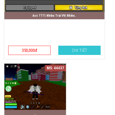
Acc TTT| Nhiều Trái VV| Nhiều..
350,000đ
CHI TIẾT
MS: 44437
..