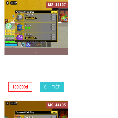
MS: 44107
..
100,000đ
CHI TIẾT
MS: 44435