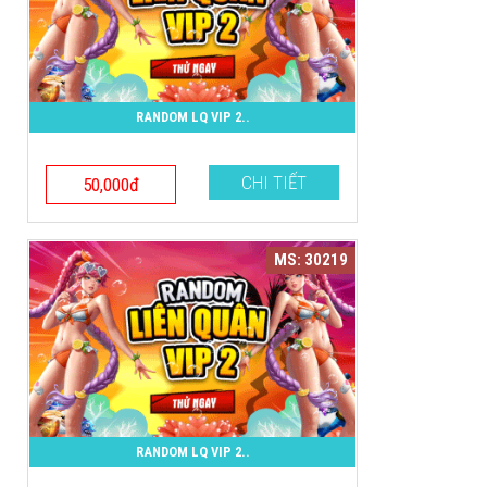
RANDOM LQ VIP 2..
CHI TIẾT
50,000đ
MS: 30219
RANDOM LQ VIP 2..