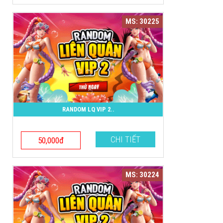
MS: 30225
RANDOM LQ VIP 2..
CHI TIẾT
50,000đ
MS: 30224