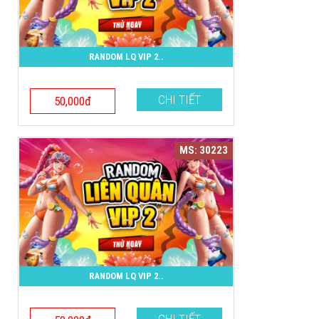
RANDOM LQ VIP 2..
CHI TIẾT
50,000đ
MS: 30223
RANDOM LQ VIP 2..