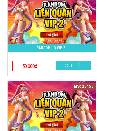
RANDOM LQ VIP 2..
CHI TIẾT
50,000đ
MS: 25455