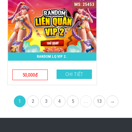
MS: 25453
RANDOM LQ VIP 2..
CHI TIẾT
50,000đ
1
2
3
4
5
...
13
→