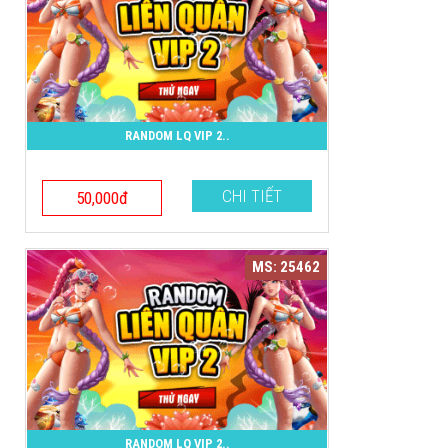
RANDOM LQ VIP 2..
CHI TIẾT
50,000đ
MS: 25462
RANDOM LQ VIP 2..