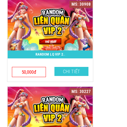
MS: 30908
RANDOM LQ VIP 2..
CHI TIẾT
50,000đ
MS: 30227