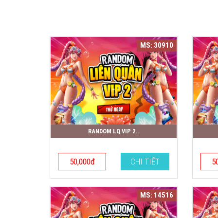
MS: 30910
RANDOM LQ VIP 2..
50,000đ
CHI TIẾT
5
MS: 14516