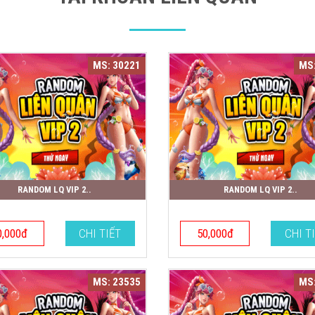
MS: 30221
MS:
RANDOM LQ VIP 2..
RANDOM LQ VIP 2..
0,000đ
CHI TIẾT
50,000đ
CHI T
MS: 23535
MS: