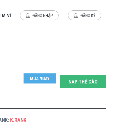
TM VÍ
ĐĂNG NHẬP
ĐĂNG KÝ
MUA NGAY
NẠP THẺ CÀO
ANK:
K.RANK