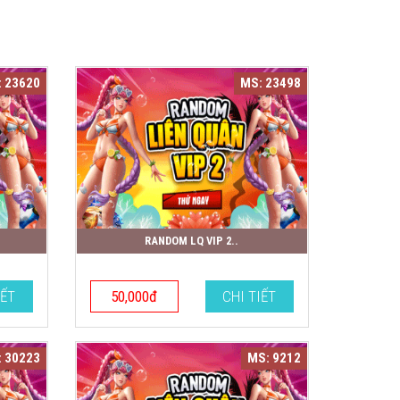
 23620
MS: 23498
RANDOM LQ VIP 2..
IẾT
50,000đ
CHI TIẾT
 30223
MS: 9212