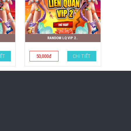
RANDOM LQ VIP 2..
IẾT
50,000đ
CHI TIẾT