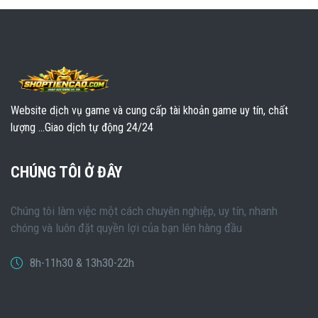
Website dịch vụ game và cung cấp tài khoản game uy tín, chất
lượng ...Giao dịch tự động 24/24
CHÚNG TÔI Ở ĐÂY
Chúng tôi làm việc một cách chuyên nghiệp, uy tín, nhanh
chóng và luôn đặt quyền lợi của bạn lên hàng đầu
8h-11h30 & 13h30-22h