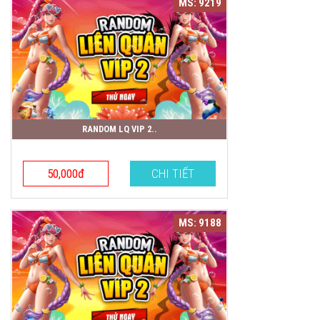
MS: 9219
RANDOM LQ VIP 2..
50,000đ
CHI TIẾT
MS: 9188