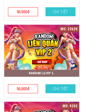
50,000đ
CHI TIẾT
MS: 23620
RANDOM LQ VIP 2..
50,000đ
CHI TIẾT
MS: 9202