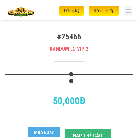
Đăng ký
Đăng nhập
#25466
RANDOM LQ VIP 2
50,000Đ
MUA NGAY
NẠP THẺ CÀO