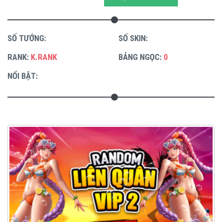
SỐ TƯỚNG:
SỐ SKIN:
RANK:
K.RANK
BẢNG NGỌC:
0
NỔI BẬT: