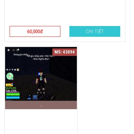
60,000đ
CHI TIẾT
MS: 43094
..