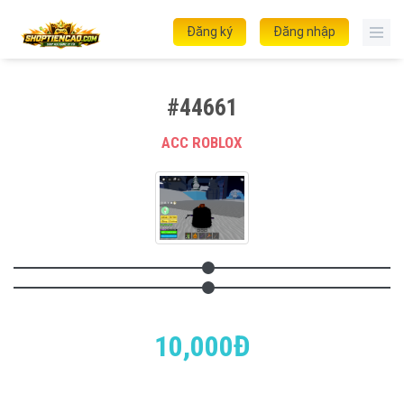
Đăng ký
Đăng nhập
#44661
ACC ROBLOX
10,000Đ