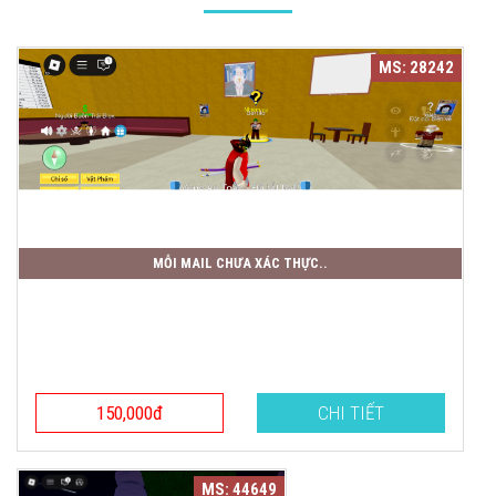
MS: 28242
MỖI MAIL CHƯA XÁC THỰC..
150,000đ
CHI TIẾT
MS: 44649