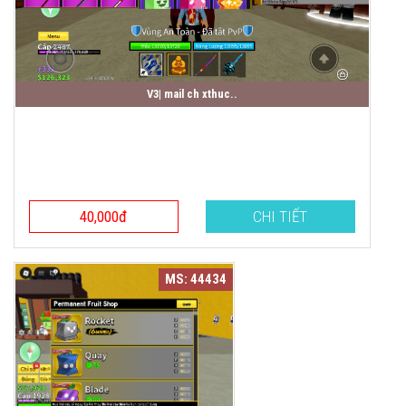
V3| mail ch xthuc..
40,000đ
CHI TIẾT
MS: 44434