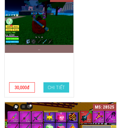
..
30,000đ
CHI TIẾT
MS: 28525