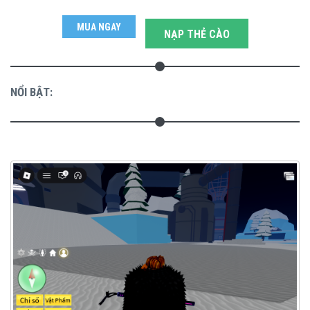
MUA NGAY
NẠP THẺ CÀO
NỔI BẬT: