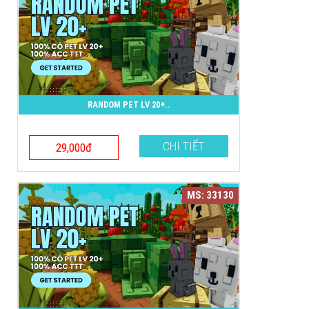
RANDOM PET LV 20+..
CHI TIẾT
29,000đ
MS: 33130