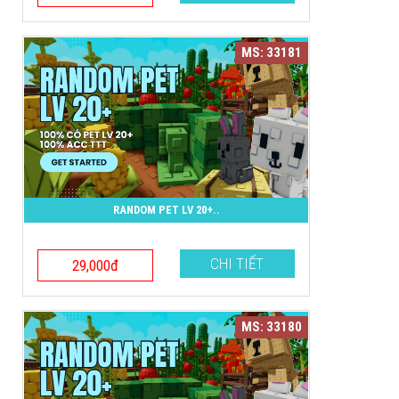
MS: 33181
RANDOM PET LV 20+..
CHI TIẾT
29,000đ
MS: 33180