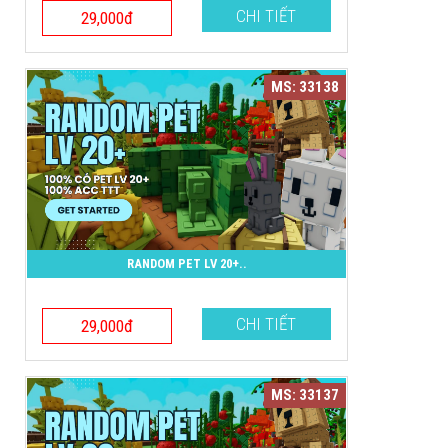
CHI TIẾT
29,000đ
MS: 33138
RANDOM PET LV 20+..
CHI TIẾT
29,000đ
MS: 33137