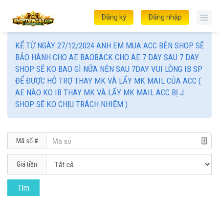
Đăng ký
Đăng nhập
KỂ TỪ NGÀY 27/12/2024 ANH EM MUA ACC BÊN SHOP SẼ
BẢO HÀNH CHO AE BAOBACK CHO AE 7 DAY SAU 7 DAY
SHOP SẼ KO BAO GÌ NỮA NÊN SAU 7DAY VUI LÒNG IB SP
ĐỂ ĐƯỢC HỖ TRỢ THAY MK VÀ LẤY MK MAIL CỦA ACC (
AE NÀO KO IB THAY MK VÀ LẤY MK MAIL ACC BỊ J
SHOP SẼ KO CHỊU TRÁCH NHIỆM )
Mã số #
Giá tiền