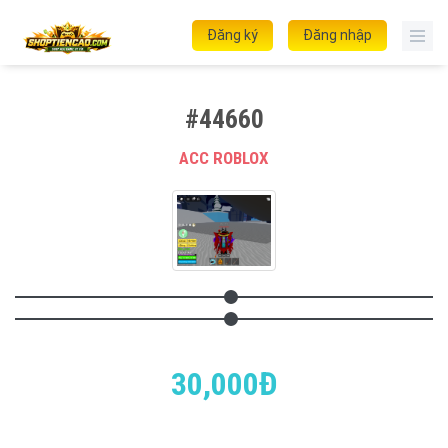
Đăng ký
Đăng nhập
#44660
ACC ROBLOX
30,000Đ