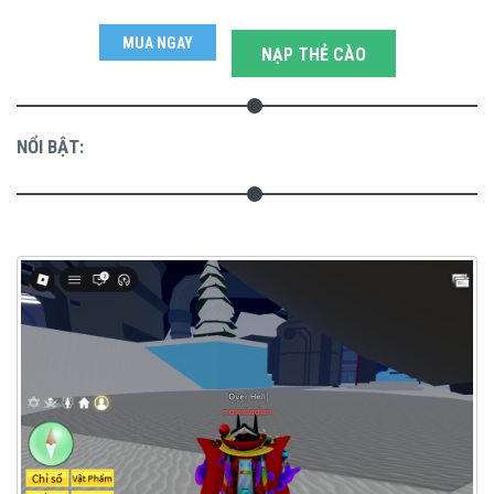
MUA NGAY
NẠP THẺ CÀO
NỔI BẬT: