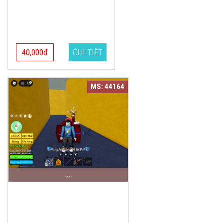
40,000đ
CHI TIẾT
MS: 44164
..