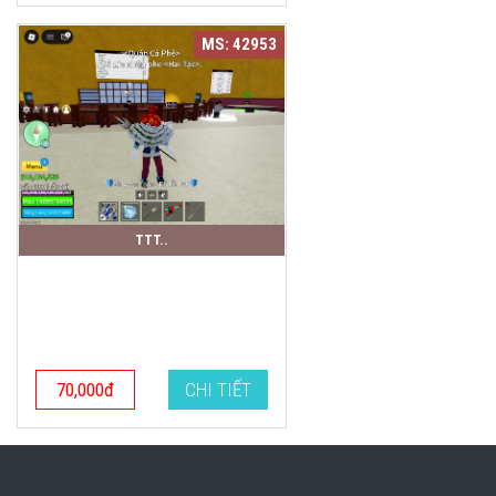
MS: 42953
TTT..
70,000đ
CHI TIẾT