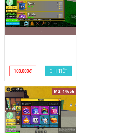
..
100,000đ
CHI TIẾT
MS: 44656