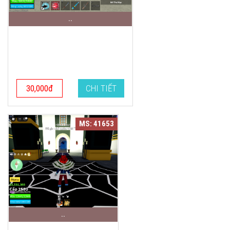
..
30,000đ
CHI TIẾT
MS: 41653
..