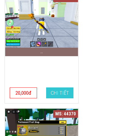
..
20,000đ
CHI TIẾT
MS: 44370