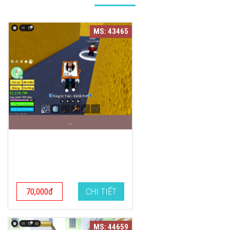
MS: 43465
..
70,000đ
CHI TIẾT
MS: 44659