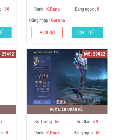
c :
60
Rank :
K.Rank
Bảng ngọc :
0
Đăng nhập :
Garena
IẾT
70,000đ
CHI TIẾT
 25492
MS: 29022
ACC LIÊN QUÂN RẺ..
n :
Số Tướng :
50
Số Skin :
59
c :
0
Rank :
K.Rank
Bảng ngọc :
60