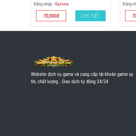
Đăng nhập :
Garena
Đăng n
70,000đ
CHI TIẾT
7
Website dịch vụ game và cung cấp tài khoản game uy
tín, chất lượng ...Giao dịch tự động 24/24