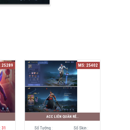
 25289
MS: 25402
ACC LIÊN QUÂN RẺ..
:
31
Số Tướng :
Số Skin :