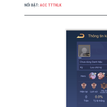
NỔI BẬT:
ACC TTTKLK