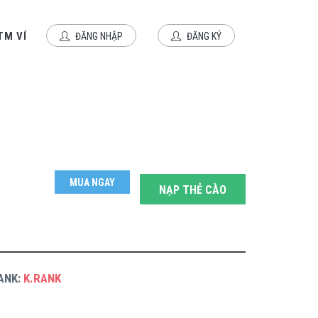
TM VÍ
ĐĂNG NHẬP
ĐĂNG KÝ
MUA NGAY
NẠP THẺ CÀO
ANK:
K.RANK