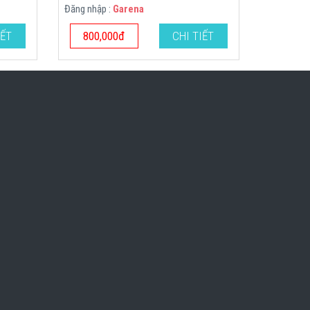
Đăng nhập :
Garena
IẾT
800,000đ
CHI TIẾT