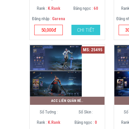
Rank :
K.Rank
Bảng ngọc :
60
Rank
Đăng nhập :
Garena
Đăng n
50,000đ
CHI TIẾT
3
MS: 25495
ACC LIÊN QUÂN RẺ..
Số Tướng :
Số Skin :
Số
Rank :
K.Rank
Bảng ngọc :
0
Rank