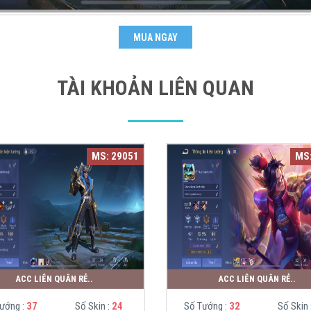
MUA NGAY
TÀI KHOẢN LIÊN QUAN
MS: 29051
MS:
ACC LIÊN QUÂN RẺ..
ACC LIÊN QUÂN RẺ..
ướng :
37
Số Skin :
24
Số Tướng :
32
Số Skin 