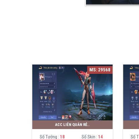
MS: 29568
ACC LIÊN QUÂN RẺ..
Số Tướng :
18
Số Skin :
14
Số T