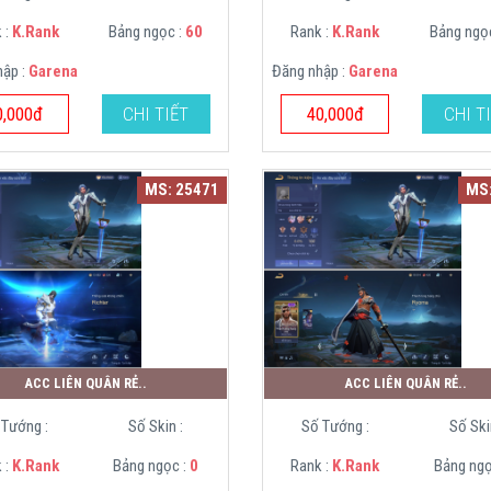
 :
K.Rank
Bảng ngọc :
60
Rank :
K.Rank
Bảng ngọ
hập :
Garena
Đăng nhập :
Garena
0,000đ
CHI TIẾT
40,000đ
CHI T
MS: 25471
MS:
ACC LIÊN QUÂN RẺ..
ACC LIÊN QUÂN RẺ..
 Tướng :
Số Skin :
Số Tướng :
Số Ski
 :
K.Rank
Bảng ngọc :
0
Rank :
K.Rank
Bảng ngọ