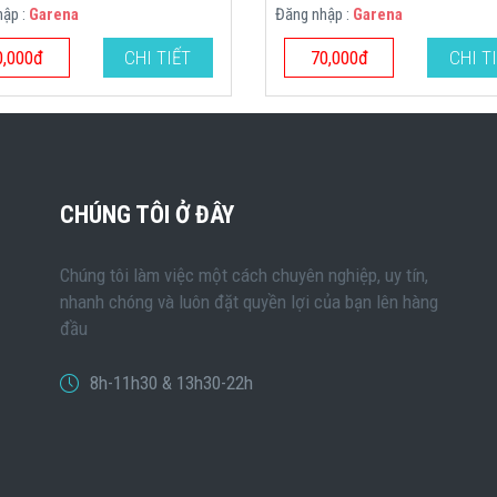
hập :
Garena
Đăng nhập :
Garena
0,000đ
CHI TIẾT
70,000đ
CHI T
CHÚNG TÔI Ở ĐÂY
Chúng tôi làm việc một cách chuyên nghiệp, uy tín,
nhanh chóng và luôn đặt quyền lợi của bạn lên hàng
đầu
8h-11h30 & 13h30-22h