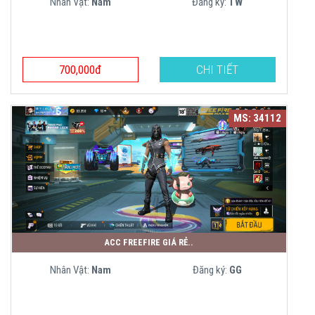
Nhân Vật:
Nam
Đăng ký:
TW
700,000đ
CHI TIẾT
MS: 34112
ACC FREEFIRE GIÁ RẺ..
Nhân Vật:
Nam
Đăng ký:
GG