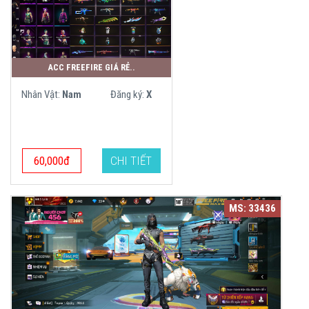
ACC FREEFIRE GIÁ RẺ..
Nhân Vật:
Nam
Đăng ký:
X
60,000đ
CHI TIẾT
MS: 33436