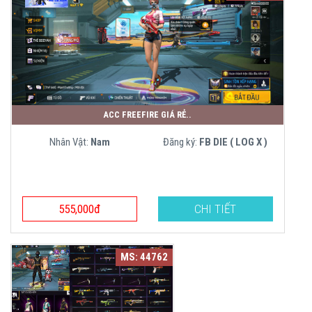
ACC FREEFIRE GIÁ RẺ..
Nhân Vật:
Nam
Đăng ký:
FB DIE ( LOG X )
555,000đ
CHI TIẾT
MS: 44762