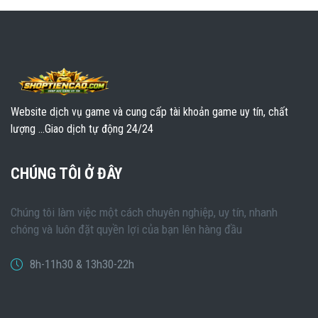
Website dịch vụ game và cung cấp tài khoản game uy tín, chất
lượng ...Giao dịch tự động 24/24
CHÚNG TÔI Ở ĐÂY
Chúng tôi làm việc một cách chuyên nghiệp, uy tín, nhanh
chóng và luôn đặt quyền lợi của bạn lên hàng đầu
8h-11h30 & 13h30-22h