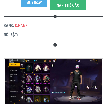
MUA NGAY
NẠP THẺ CÀO
RANK:
K.RANK
NỔI BẬT: