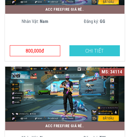
ACC FREEFIRE GIÁ RẺ..
Nhân Vật:
Nam
Đăng ký:
GG
800,000đ
CHI TIẾT
MS: 34114
ACC FREEFIRE GIÁ RẺ..