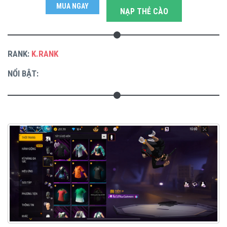
MUA NGAY
NẠP THẺ CÀO
RANK:
K.RANK
NỔI BẬT: