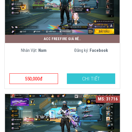
ACC FREEFIRE GIÁ RẺ..
Nhân Vật:
Nam
Đăng ký:
Facebook
550,000đ
CHI TIẾT
MS: 31716