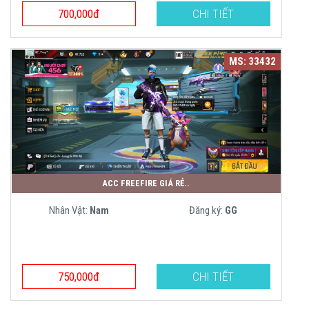
700,000đ
CHI TIẾT
MS: 33432
ACC FREEFIRE GIÁ RẺ..
Nhân Vật:
Nam
Đăng ký:
GG
750,000đ
CHI TIẾT