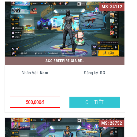
MS: 34112
ACC FREEFIRE GIÁ RẺ..
Nhân Vật:
Nam
Đăng ký:
GG
500,000đ
CHI TIẾT
MS: 28752