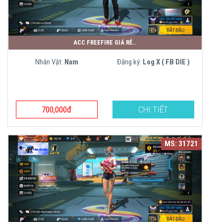
ACC FREEFIRE GIÁ RẺ..
Nhân Vật:
Nam
Đăng ký:
Log X ( FB DIE )
700,000đ
CHI TIẾT
MS: 31721